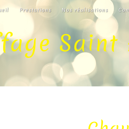
ueil
Prestations
Nos réalisations
Con
fage Saint 
Chau