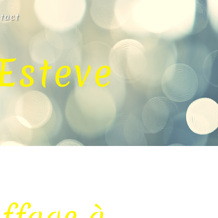
tact
Esteve
ffage à