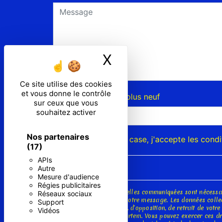
X
Masquer le ban
Ce site utilise des cookies
et vous donne le contrôle
Combien font neuf plus neuf
sur ceux que vous
souhaitez activer
Nos partenaires
En cochant cette case, j'accepte les condi
(17)
APIs
Autre
Mesure d'audience
Régies publicitaires
** Les données personnelles communiquées sont nécessaire
Réseaux sociaux
seul but de répondre à votre message. Les données collec
Support
portabilité, de limitation, d’opposition, de retrait de vo
Vidéos
de vos données post-mortem. Vous pouvez exercer ces droi