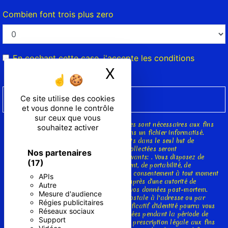
Combien font trois plus zero
En cochant cette case, j'accepte les conditions
X
Masquer le ban
particulières ci-dessous **
Ce site utilise des cookies
ENVOYER
et vous donne le contrôle
sur ceux que vous
** Les données personnelles communiquées sont nécessaires aux fins
souhaitez activer
de vous contacter et sont enregistrées dans un fichier informatisé.
Elles sont destinées à et ses sous-traitants dans le seul but de
répondre à votre message. Les données collectées seront
Nos partenaires
communiquées aux seuls destinataires suivants: . Vous disposez de
(17)
droits d’accès, de rectification, d’effacement, de portabilité, de
limitation, d’opposition, de retrait de votre consentement à tout moment
APIs
et du droit d’introduire une réclamation auprès d’une autorité de
Autre
contrôle, ainsi que d’organiser le sort de vos données post-mortem.
Mesure d'audience
Vous pouvez exercer ces droits par voie postale à l'adresse ou par
Régies publicitaires
courrier électronique à l'adresse . Un justificatif d'identité pourra vous
Réseaux sociaux
être demandé. Nous conservons vos données pendant la période de
Support
prise de contact puis pendant la durée de prescription légale aux fins