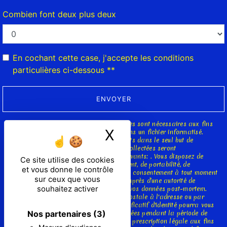
Combien font deux plus deux
En cochant cette case, j'accepte les conditions
particulières ci-dessous **
ENVOYER
** Les données personnelles communiquées sont nécessaires aux fins
X
Masquer le ban
de vous contacter et sont enregistrées dans un fichier informatisé.
Elles sont destinées à et ses sous-traitants dans le seul but de
répondre à votre message. Les données collectées seront
communiquées aux seuls destinataires suivants: . Vous disposez de
Ce site utilise des cookies
droits d’accès, de rectification, d’effacement, de portabilité, de
et vous donne le contrôle
limitation, d’opposition, de retrait de votre consentement à tout moment
sur ceux que vous
et du droit d’introduire une réclamation auprès d’une autorité de
souhaitez activer
contrôle, ainsi que d’organiser le sort de vos données post-mortem.
Vous pouvez exercer ces droits par voie postale à l'adresse ou par
courrier électronique à l'adresse . Un justificatif d'identité pourra vous
Nos partenaires
(3)
être demandé. Nous conservons vos données pendant la période de
prise de contact puis pendant la durée de prescription légale aux fins