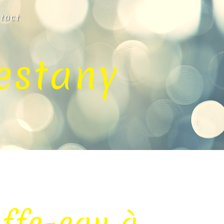
tact
estany
ffe-eau à