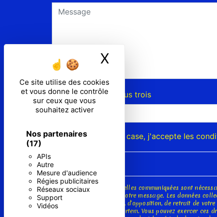
X
Masquer le ban
Ce site utilise des cookies
et vous donne le contrôle
Combien font six plus trois
sur ceux que vous
souhaitez activer
Nos partenaires
En cochant cette case, j'accepte les condi
(17)
APIs
Autre
Mesure d'audience
Régies publicitaires
** Les données personnelles communiquées sont nécessaire
Réseaux sociaux
seul but de répondre à votre message. Les données collec
Support
portabilité, de limitation, d’opposition, de retrait de vo
Vidéos
de vos données post-mortem. Vous pouvez exercer ces droi