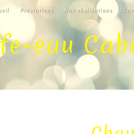
ueil
Prestations
Nos réalisations
Con
fe-eau Cab
Chau