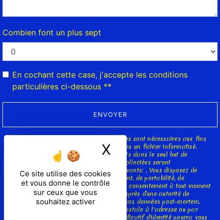
Combien font un plus sept
En cochant cette case, j'accepte les conditions
particulières ci-dessous **
ENVOYER
** Les données personnelles communiquées sont nécessaires aux fins
X
Masquer le ban
de vous contacter et sont enregistrées dans un fichier informatisé.
Elles sont destinées à et ses sous-traitants dans le seul but de
répondre à votre message. Les données collectées seront
communiquées aux seuls destinataires suivants: . Vous disposez de
Ce site utilise des cookies
droits d’accès, de rectification, d’effacement, de portabilité, de
et vous donne le contrôle
limitation, d’opposition, de retrait de votre consentement à tout moment
sur ceux que vous
et du droit d’introduire une réclamation auprès d’une autorité de
souhaitez activer
contrôle, ainsi que d’organiser le sort de vos données post-mortem.
Vous pouvez exercer ces droits par voie postale à l'adresse ou par
courrier électronique à l'adresse . Un justificatif d'identité pourra vous